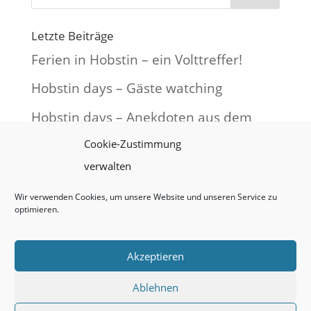
Letzte Beiträge
Ferien in Hobstin – ein Volttreffer!
Hobstin days – Gäste watching
Hobstin days – Anekdoten aus dem
Ferienland
Cookie-Zustimmung
verwalten
10 Kilometer rund um Hobstin – Bärbel
radelt
Wir verwenden Cookies, um unsere Website und unseren Service zu
optimieren.
Wir kommen auf jeden Fall wieder!
Akzeptieren
Ablehnen
Datenschutzerklärung
Impressum