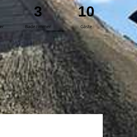
3
10
er
Badezimmer
Gäste