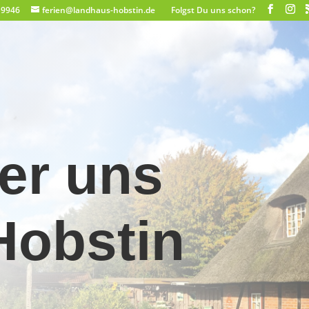
19946
ferien@landhaus-hobstin.de
er uns
Hobstin