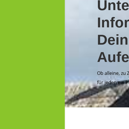
Unte
Info
Dei
Aufe
Ob alleine, zu 
für jeden ein P