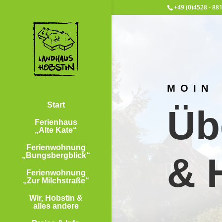
+49 (0)4528 - 88
MOIN
Start
Üb
Ferienhaus
„Alte Kate“
Ferienwohnung
„Bungsbergblick“
& 
Ferienwohnung
„Zur Milchstraße“
Wir, Hobstin &
alles andere