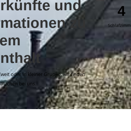
rkünfte und
4
rmationen zu
Schlafzimm
nem
nthalt
Zweit oder in kleiner Gruppe, wir finden
lätzchen bei uns.