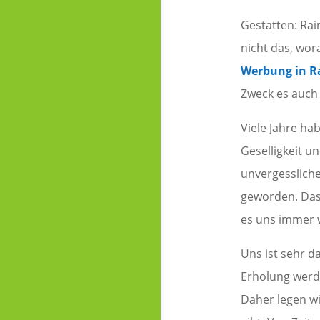
Gestatten: Rai
nicht das, wor
Werbung in R
Zweck es auch 
Viele Jahre ha
Geselligkeit u
unvergessliche
geworden. Das 
es uns immer 
Uns ist sehr d
Erholung werde
Daher legen w